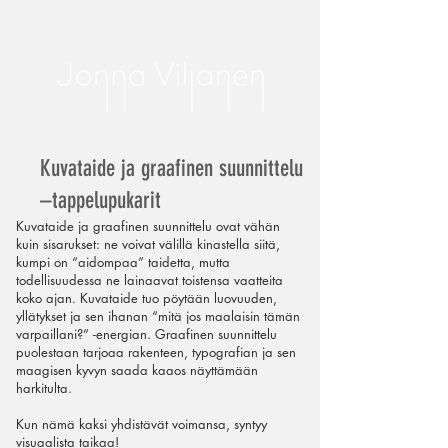
Kuvataide ja graafinen suunnittelu
–tappelupukarit
Kuvataide ja graafinen suunnittelu ovat vähän
kuin sisarukset: ne voivat välillä kinastella siitä,
kumpi on “aidompaa” taidetta, mutta
todellisuudessa ne lainaavat toistensa vaatteita
koko ajan. Kuvataide tuo pöytään luovuuden,
yllätykset ja sen ihanan “mitä jos maalaisin tämän
varpaillani?” -energian. Graafinen suunnittelu
puolestaan tarjoaa rakenteen, typografian ja sen
maagisen kyvyn saada kaaos näyttämään
harkitulta.
Kun nämä kaksi yhdistävät voimansa, syntyy
visuaalista taikaa!